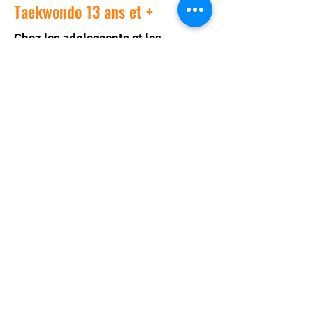
Taekwondo 13 ans et +
Chez les adolescents et les
adultes, cours aux adultes et aux
adolescents à raison de deux ou
trois rencontres par semaine.
Cours de compétition
Pour ceux et celles qui désirent